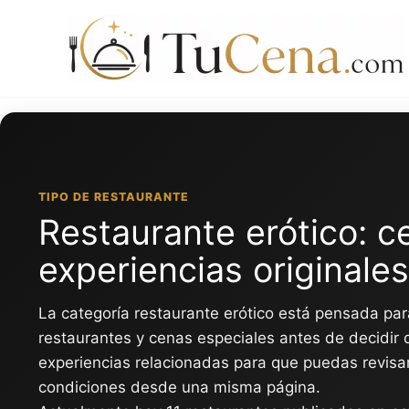
Ir
al
contenido
TIPO DE RESTAURANTE
Restaurante erótico: c
experiencias originales
La categoría restaurante erótico está pensada pa
restaurantes y cenas especiales antes de decidir
experiencias relacionadas para que puedas revisar
condiciones desde una misma página.